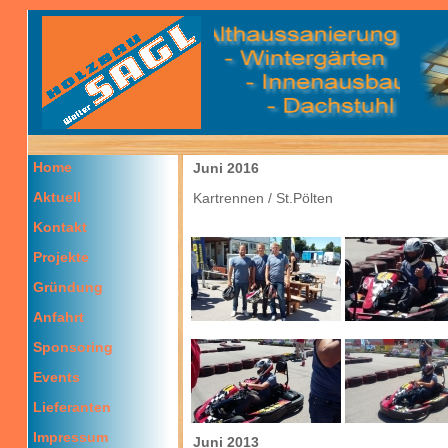
Home
Juni 2016
Aktuell
Kartrennen / St.Pölten
Kontakt
Projekte
Gründung
Anfahrt
Sponsoring
Events
Lieferanten
Impressum
Juni 2013